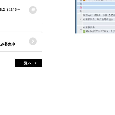
2（#245～
込み募集中
一覧へ