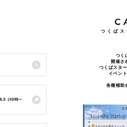
S
C
つくばス
つく
開催さ
つくばスタ
イベン
各種補助
3（#248～