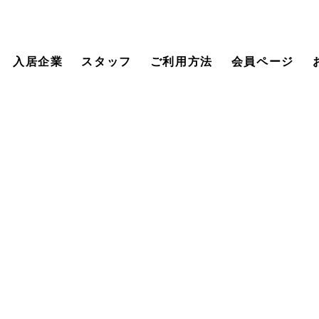
入居企業
スタッフ
ご利用方法
会員ページ
つくばスタートアップパークとは
大学や研究機関が集積する
つくば市の強みを活かし、
ー系のスタートアップ支援を核とした
多様な起業ステー
つくば市が運営する
インキュベーション施設です。
起業家、大学や研究機関、投資家、金融機関等の