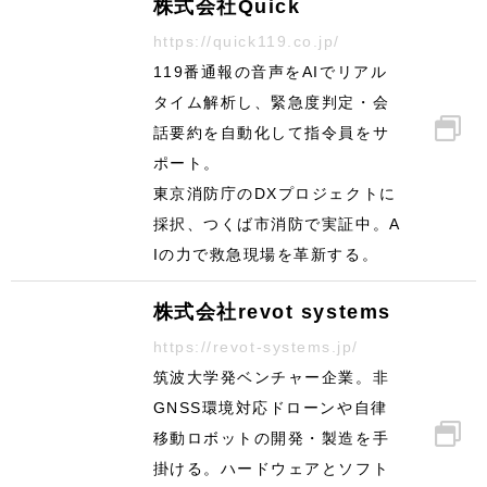
株式会社Quick
https://quick119.co.jp/
119番通報の音声をAIでリアル
タイム解析し、緊急度判定・会
話要約を自動化して指令員をサ
ポート。
東京消防庁のDXプロジェクトに
採択、つくば市消防で実証中。A
Iの力で救急現場を革新する。
株式会社revot systems
https://revot-systems.jp/
筑波大学発ベンチャー企業。非
GNSS環境対応ドローンや自律
移動ロボットの開発・製造を手
掛ける。ハードウェアとソフト