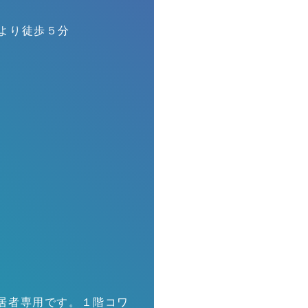
口より徒歩５分
G
居者専用です。１階コワ