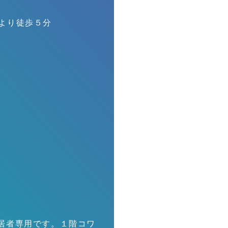
口より徒歩５分
G
居者専用です。１階コワ