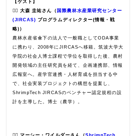
【ゲスト】
🙋‍♂️ 大森 圭祐さん（
国際農林水産業研究センター
(JIRCAS)
プログラムディレクター(情報・戦
略)）
農林水産省傘下の法人で一般職としてODA事業
に携わり、2008年にJIRCASへ移籍。筑波大学大
学院の社会人博士課程で学位を取得した後、農村
開発領域の主任研究員を経て、企画連携部、情報
広報室へ。産学官連携・人材育成を担当する中
で、社会実装プロジェクトの構想を提案し、
ShrimpTech JIRCASのベンチャー認定規程の設
計を主導した。博士（農学）。
🙋‍♀️ マーシー・ワイルダーさん（
ShrimpTech