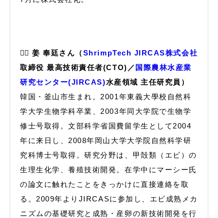
🙋‍♀️ 姜 奉廷さん（
ShrimpTech JIRCAS株式会社
取締役 最高技術責任者(CTO)／
国際農林水産業
研究センター(JIRCAS)
水産領域 主任研究員）
韓国・釜山市生まれ。2001年東義大學校自然科
学大学生物学科卒業、2003年同大学院で生物学
修士号取得。文部科学省国費留学生として2004
年に来日し、2008年岡山大学大学院自然科学研
究科博士号取得。研究分野は、甲殻類（エビ）の
生理生化学、養殖技術開発。在学中にマーシー氏
の論文に触れたことをきっかけに直接連絡を取
る。2009年よりJIRCASに参加し、エビ成熟メカ
ニズムの基礎研究と成熟・産卵の新技術開発を行