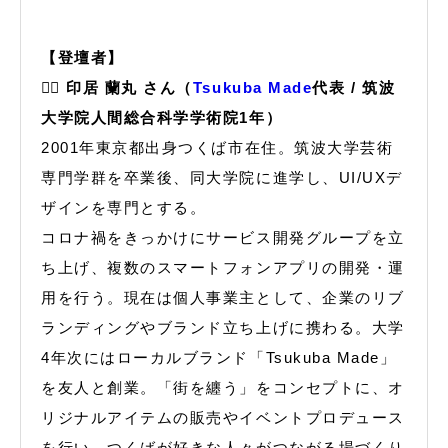
【登壇者】
🙋‍♂️ 印居 蘭丸 さん（
Tsukuba Made
代表 / 筑波
大学院人間総合科学学術院1年）
2001年東京都出身つくば市在住。筑波大学芸術
専門学群を卒業後、同大学院に進学し、UI/UXデ
ザインを専門とする。
コロナ禍をきっかけにサービス開発グループを立
ち上げ、複数のスマートフォンアプリの開発・運
用を行う。現在は個人事業主として、企業のリブ
ランディングやブランド立ち上げに携わる。大学
4年次にはローカルブランド「Tsukuba Made」
を友人と創業。「街を纏う」をコンセプトに、オ
リジナルアイテムの販売やイベントプロデュース
を行い、つくばが好きな人々がつながる場づくり