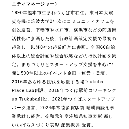
ニティマネージャー）
1990年熊本市生まれつくば市在住。東日本大震
災を機に筑波大学2年次にコミュニティカフェを
創設運営。下妻市や水戸市、横浜市などの商店街
活性化に参画した後、行政計画策定支援で最初の
起業し、以降8社の起業経営に参画。全国60自治
体以上の総合計画や総合戦略などの行政計画を策
定。まちづくりとスタートアップ支援を中心に年
間1,500件以上のイベント企画・運営・登壇。
2016年あらゆる挑戦を応援する場Tsukuba
Place Lab創設、2018年つくば駅前コワーキング
up Tsukuba創設、2021年つくばスタートアップ
パーク運営、2024年常陸多賀駅前 晴耕雨読を事
業承継し経営。令和元年度茨城県知事表彰 新し
いいばらきづくり表彰 産業振興 受賞。