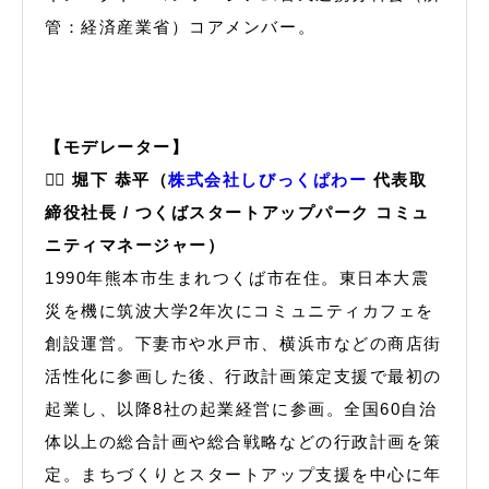
管：経済産業省）コアメンバー。
【モデレーター】
🙋‍♂️ 堀下 恭平（
株式会社しびっくぱわー
代表取
締役社長 / つくばスタートアップパーク コミュ
ニティマネージャー）
1990年熊本市生まれつくば市在住。東日本大震
災を機に筑波大学2年次にコミュニティカフェを
創設運営。下妻市や水戸市、横浜市などの商店街
活性化に参画した後、行政計画策定支援で最初の
起業し、以降8社の起業経営に参画。全国60自治
体以上の総合計画や総合戦略などの行政計画を策
定。まちづくりとスタートアップ支援を中心に年