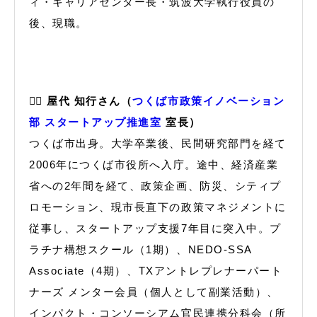
ィ・キャリアセンター長・筑波大学執行役員の
後、現職。
🙋‍♂️ 屋代 知行さん（
つくば市政策イノベーション
部 スタートアップ推進室
室長）
つくば市出身。大学卒業後、民間研究部門を経て
2006年につくば市役所へ入庁。途中、経済産業
省への2年間を経て、政策企画、防災、シティプ
ロモーション、現市長直下の政策マネジメントに
従事し、スタートアップ支援7年目に突入中。プ
ラチナ構想スクール（1期）、NEDO-SSA
Associate（4期）、TXアントレプレナーパート
ナーズ メンター会員（個人として副業活動）、
インパクト・コンソーシアム官民連携分科会（所