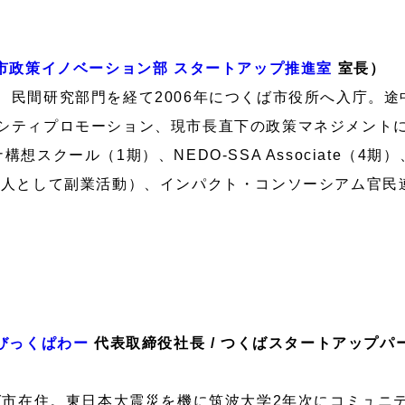
市政策イノベーション部 スタートアップ推進室
室長）
、民間研究部門を経て2006年につくば市役所へ入庁。途
シティプロモーション、現市長直下の政策マネジメント
想スクール（1期）、NEDO-SSA Associate（4
個人として副業活動）、インパクト・コンソーシアム官民
びっくぱわー
代表取締役社長 / つくばスタートアップパ
くば市在住。東日本大震災を機に筑波大学2年次にコミュニ