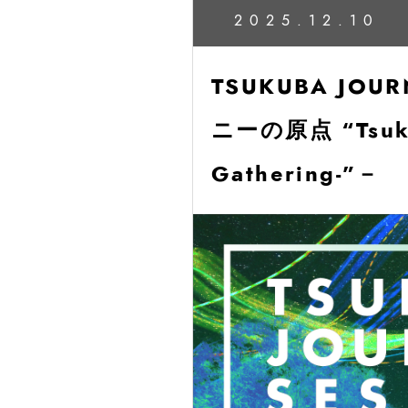
2025.12.10
TSUKUBA JO
ニーの原点 “Tsukuba
Gathering-”－