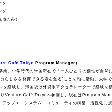
ーク
ング
（現地のみ）
ure Café Tokyo
Program Manager）
卒業。中学時代の米国滞在で「一人ひとりの個性が自然
自分らしさを発揮できる場を創る”ことを軸に活動。大学
ンを経験し、帰国後は外資系アクセラレーターで経験を積
nture Café Tokyoへ参画し、現在はProgram Mana
スタートアップエコシステム・コミュニティの構築・活性化に