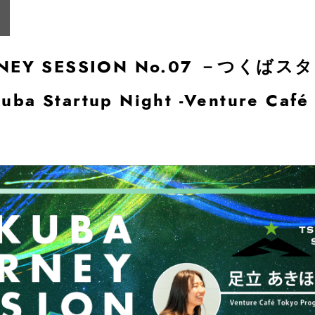
URNEY SESSION No.07 －つく
 Startup Night -Venture Café 