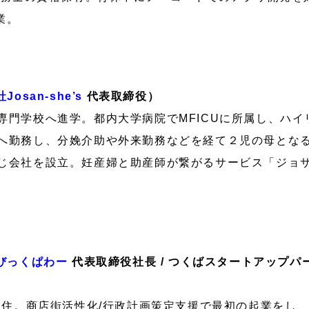
業。
osan-she’s
代表取締役）
専門学校へ進学。都内大学病院でMFICUに所属し、ハ
へ勤務し、分娩介助や外来勤務などを経て２児の母とな
じ会社を設立。妊産婦と助産師が繋がるサービス「ジョ
びっくぱわー
代表取締役社長 / つくばスタートアップパ
ば在住。商店街活性化/行政計画策定支援で最初の起業をし