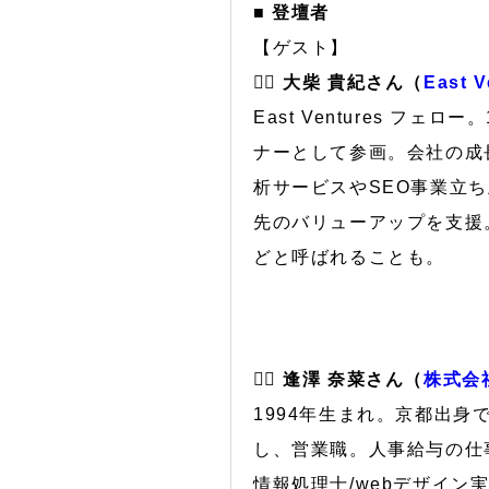
■ 登壇者
【ゲスト】
🙋‍♂️ 大柴 貴紀さん（
East V
East Ventures フ
ナーとして参画。会社の成
析サービスやSEO事業立ち上
先のバリューアップを支援
どと呼ばれることも。
🙋‍♀️ 逢澤 奈菜さん（
株式会社
1994年生まれ。京都出
し、営業職。人事給与の仕
情報処理士/webデザイ