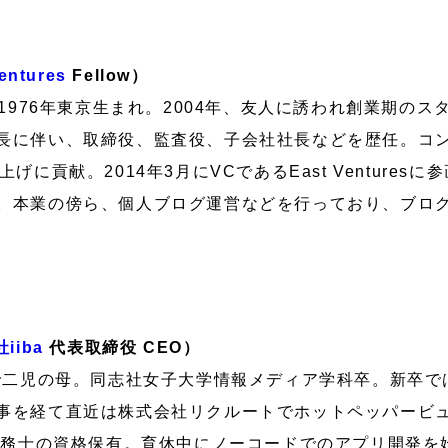
entures
Fellow）
ェロー。1976年東京生まれ。2004年、友人に誘われ創業期の
長に伴い、取締役、監査役、子会社社長などを歴任。コ
げに貢献。2014年3月にVCであるEast Venture
。本業の傍ら、個人ブログ運営などを行っており、ブロ
iiba
代表取締役 CEO）
身で二児の母。同志社女子大学情報メディア学科卒。新卒
事を経て直近は株式会社リクルートでホットペッパービ
ン実務士の資格保有。育休中にノーコードでのアプリ開発を