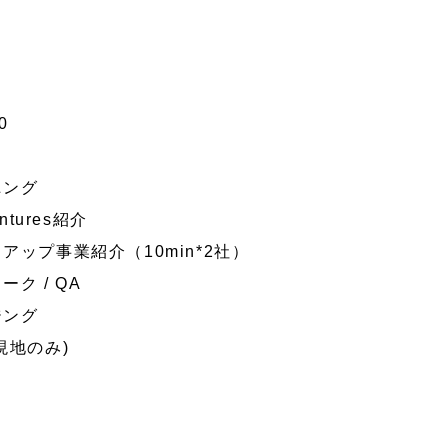
0
ニング
ntures紹介
トアップ事業紹介（10min*2社）
ーク / QA
ジング
(現地のみ)