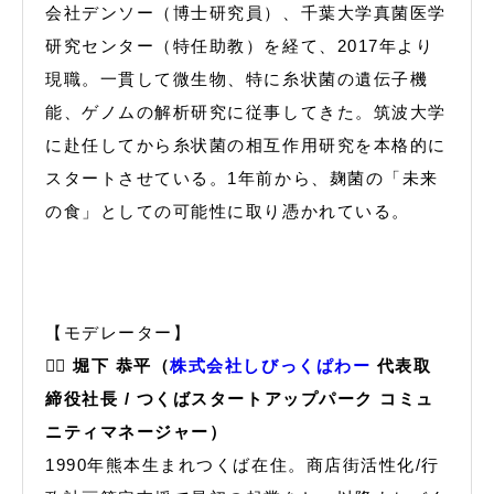
会社デンソー（博士研究員）、千葉大学真菌医学
研究センター（特任助教）を経て、2017年より
現職。一貫して微生物、特に糸状菌の遺伝子機
能、ゲノムの解析研究に従事してきた。筑波大学
に赴任してから糸状菌の相互作用研究を本格的に
スタートさせている。1年前から、麹菌の「未来
の食」としての可能性に取り憑かれている。
【モデレーター】
🙋‍♂️
堀下 恭平（
株式会社しびっくぱわー
代表取
締役社長 / つくばスタートアップパーク コミュ
ニティマネージャー）
1990年熊本生まれつくば在住。商店街活性化/行