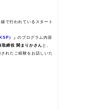
沿線で行われているスタート
（KSP）
」
のプログラム内容
代表取締役 関まりかさん
と、
加されたご経験をお話しいた