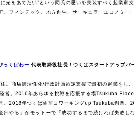
家に光をあてたい”という同氏の思いを実装すべく起業家
ア、フィンテック、地方創生、サーキュラーエコノミー
びっくぱわー
代表取締役社長 / つくばスタートアップパ
ば在住。商店街活性化/行政計画策定支援で最初の起業をし
営。2016年あらゆる挑戦を応援する場Tsukuba Place 
2018年つくば駅前コワーキングup Tsukuba創業。
全部やる」がモットーで「成功するまで続ければ失敗し