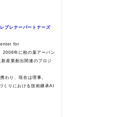
トレプレナーパートナーズ
ter for
gram修了。2006年に柏の葉アーバン
に新産業創出関連のプロジ
に携わり、現在は理事。
のづくりにおける技術継承AI