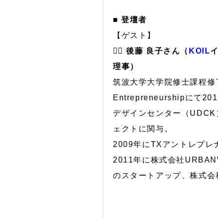
■ 登壇者
【ゲスト】
🙋‍♀️
後藤 良子さん（
KOIL
理事）
筑波大学大学院修士課程修了。UC Ber
Entrepreneurshipにて2
デザインセンター（UDC
ェクトに関与。
2009年にTXアントレ
2011年に株式会社URB
のスタートアップ、株式会社