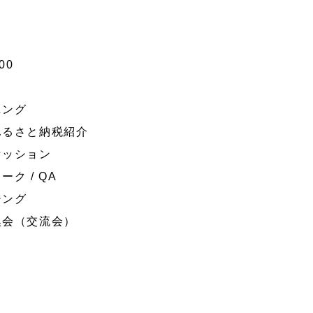
00
ニング
版ふるさと納税紹介
クセッション
ーク / QA
ジング
交換会（交流会）