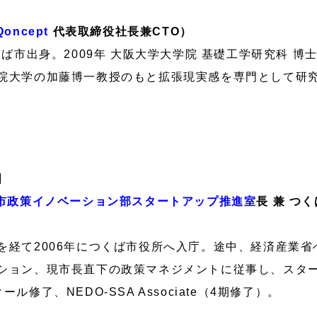
oncept
代表取締役社長兼CTO）
くば市出身。2009年 大阪大学大学院 基礎工学研究科 博
院大学の加藤博一教授のもと拡張現実感を専門として研
】
市政策イノベーション部スタートアップ推進室
長 兼 つ
を経て2006年につくば市役所へ入庁。途中、経済産業省
ション、現市長直下の政策マネジメントに従事し、スタ
修了、NEDO-SSA Associate（4期修了）。