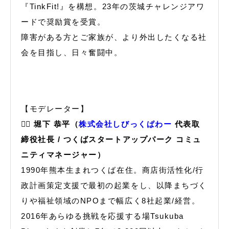
『TinkFit!』を構想。23年の茨城チャレンジアワ
ードで奨励賞を受賞。
障害がある方とご家族が、より外出したくなる社
会を目指し、日々奮闘中。
【モデレーター】
🙋‍♂️ 堀下 恭平（
株式会社しびっくぱわー
代表取
締役社長 / つくばスタートアップパーク コミュ
ニティマネージャー）
1990年熊本生まれつくば在住。商店街活性化/行
政計画策定支援で最初の起業をし、以降まちづく
りや福祉領域のNPOまで幅広く8社起業/経営。
2016年あらゆる挑戦を応援する場Tsukuba