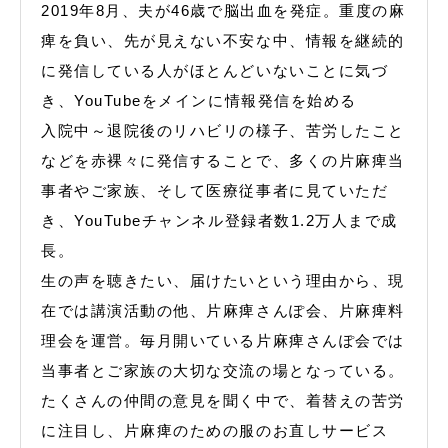
2019年8月、夫が46歳で脳出血を発症。重度の麻
痺を負い、先が見えない不安な中、情報を継続的
に発信している人がほとんどいないことに気づ
き、YouTubeをメインに情報発信を始める
入院中～退院後のリハビリの様子、苦労したこと
などを赤裸々に発信することで、多くの片麻痺当
事者やご家族、そして医療従事者に見ていただ
き、YouTubeチャンネル登録者数1.2万人まで成
長。
生の声を聴きたい、届けたいという理由から、現
在では講演活動の他、片麻痺さんぽ会、片麻痺料
理会を運営。毎月開いている片麻痺さんぽ会では
当事者とご家族の大切な交流の場となっている。
たくさんの仲間の意見を聞く中で、着替えの苦労
に注目し、片麻痺のための服のお直しサービス