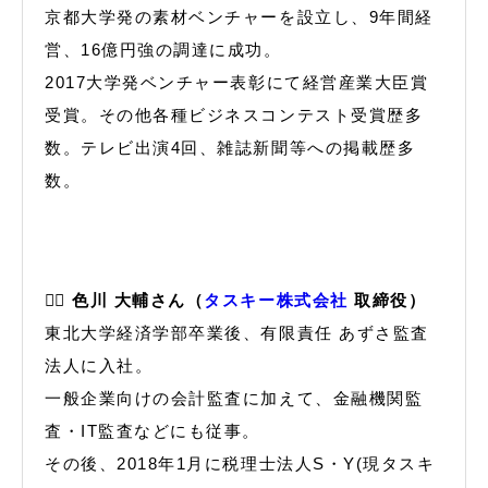
京都大学発の素材ベンチャーを設立し、9年間経
営、16億円強の調達に成功。
2017大学発ベンチャー表彰にて経営産業大臣賞
受賞。その他各種ビジネスコンテスト受賞歴多
数。テレビ出演4回、雑誌新聞等への掲載歴多
数。
🙋‍♂️
色川 大輔さん（
タスキー株式会社
取締役）
東北大学経済学部卒業後、有限責任 あずさ監査
法人に入社。
一般企業向けの会計監査に加えて、金融機関監
査・IT監査などにも従事。
その後、2018年1月に税理士法人S・Y(現タスキ