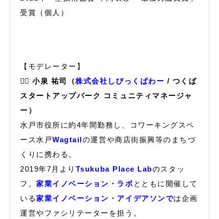
受賞（個人）
【モデレーター】
🙋‍♂️ 小泉 祐司（
株式会社しびっくぱわー
/ つくば
スタートアップパーク コミュニティマネージャ
ー）
水戸市役所に約4年間勤務し、コワーキングスペ
ース水戸
Wagtail
の運営や商店街振興等のまちづ
くりに携わる。
2019年7月より
Tsukuba Place Lab
のスタッ
フ。
家業イノベーション・ラボ
とともに開催して
いる
家業イノベーション・アイデアソンで
は企画
運営やファシリテーターを担う。