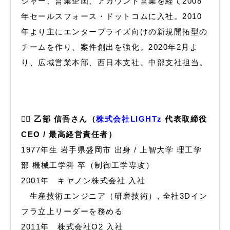
ジャー、営業企画、アカウント営業を経て2008
年セールスフォース・ドットコムに入社。2010
年より主にエンタープライズ向けの新規開拓型の
チームを作り、案件創出を強化。2020年2月よ
り、広域営業本部、西日本支社、中部支社担当。
🙋‍♂️ 乙部 信吾さん（
株式会社LIGHTz
代表取締役
CEO / 最高経営責任者）
1977年生 岩手県盛岡市 出身 / 上智大学 理工学
部 機械工学科 卒（制御工学専攻）
2001年 キヤノン株式会社 入社
生産技術エンジニア（研磨技術）, 全社3Dイン
フラ立上リーダーを務める
2011年 株式会社O2 入社