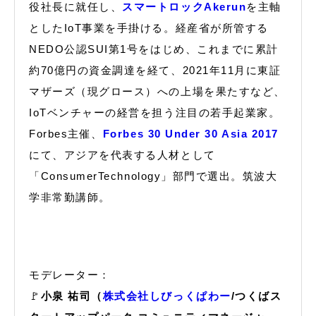
役社長に就任し、
スマートロックAkerun
を主軸
としたIoT事業を手掛ける。経産省が所管する
NEDO公認SUI第1号をはじめ、これまでに累計
約70億円の資金調達を経て、2021年11月に東証
マザーズ（現グロース）への上場を果たすなど、
IoTベンチャーの経営を担う注目の若手起業家。
Forbes主催、
Forbes 30 Under 30 Asia 2017
にて、アジアを代表する人材として
「ConsumerTechnology」部門で選出。筑波大
学非常勤講師。
モデレーター：
🚩
小泉 祐司（
株式会社しびっくぱわー
/つくばス