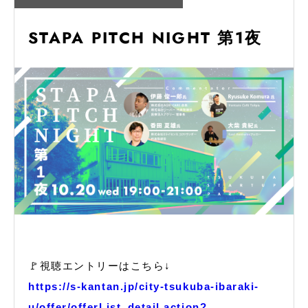
STAPA PITCH NIGHT 第1夜
🚩視聴エントリーはこちら↓
https://s-kantan.jp/city-tsukuba-ibaraki-
u/offer/offerList_detail.action?