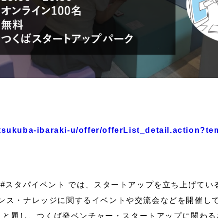
y-tsukuba-ibaraki-u/offer/offerList_detail.action?
 #スタパイベント では、スタートアップを立ち上げてい
ンス・ナレッジに関するイベントや交流会などを開催し
neBar と題し、つくば発ベンチャー・スタートアップに関