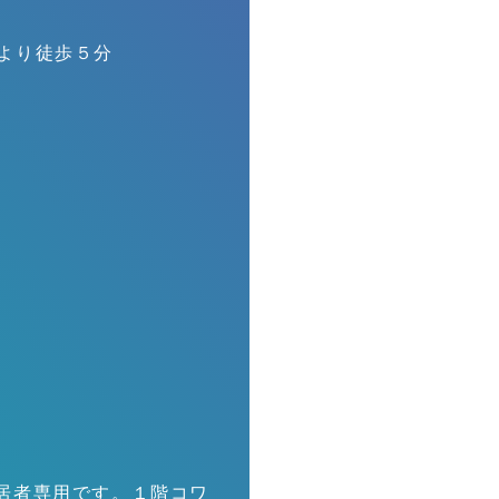
口より徒歩５分
G
居者専用です。１階コワ