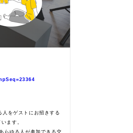
tempSeq=23364
る人をゲストにお招きする
ています。
わるあらゆる人が参加できる交