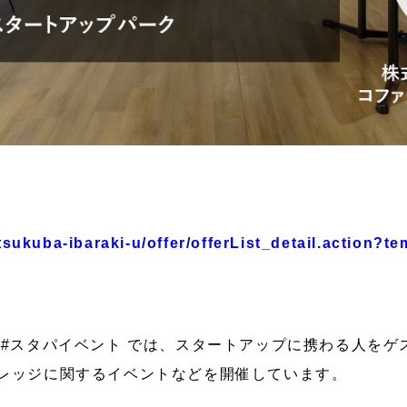
y-tsukuba-ibaraki-u/offer/offerList_detail.action?
 #スタパイベント では、スタートアップに携わる人をゲ
レッジに関するイベントなどを開催しています。